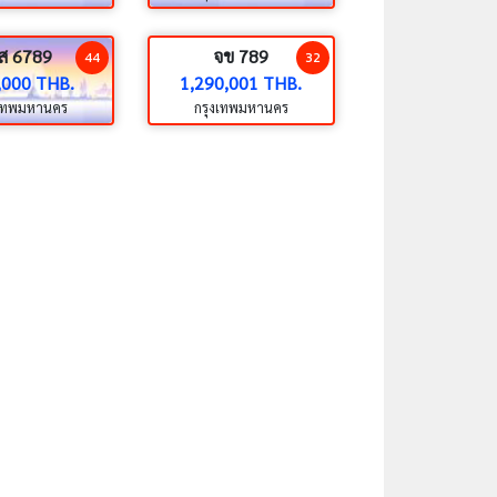
ส 6789
จข 789
44
32
,000 THB.
1,290,001 THB.
งเทพมหานคร
กรุงเทพมหานคร