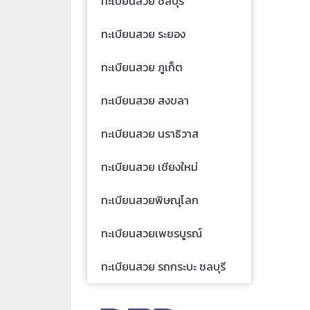
ทะเบียนสวย ชลบุรี
ทะเบียนสวย ระยอง
ทะเบียนสวย ภูเก็ต
ทะเบียนสวย สงขลา
ทะเบียนสวย นราธิวาส
ทะเบียนสวย เชียงใหม่
ทะเบียนสวยพิษณุโลก
ทะเบียนสวยเพชรบูรณ์
ทะเบียนสวย รถกระบะ ชลบุรี