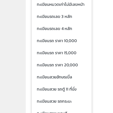
ทะเบียนหมวดเก่าไม่มีเลขหน้า
ทะเบียนรถเลข 3 หลัก
ทะเบียนรถเลข 4 หลัก
ทะเบียนรถ ราคา 10,000
ทะเบียนรถ ราคา 15,000
ทะเบียนรถ ราคา 20,000
ทะเบียนสวยอักษรเบิ้ล
ทะเบียนสวย รถตู้ 11 ที่นั่ง
ทะเบียนสวย รถกระบะ