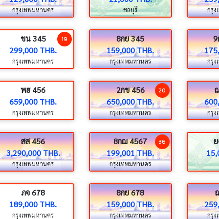
กรุงเทพมหานคร
ชลบุรี
กรุ
ขน 345
8กย 345
9
19
299,000 THB.
159,000 THB.
175
กรุงเทพมหานคร
กรุงเทพมหานคร
กรุ
พฮ 456
2กข 456
20
659,000 THB.
650,000 THB.
600
กรุงเทพมหานคร
กรุงเทพมหานคร
กรุ
สส 456
8กฌ 4567
ย
36
3,290,000 THB.
199,001 THB.
15,
กรุงเทพมหานคร
กรุงเทพมหานคร
ภจ 678
8กย 678
189,000 THB.
159,000 THB.
259
กรุงเทพมหานคร
กรุงเทพมหานคร
กรุ