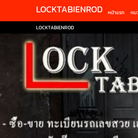
LOCKTABIENROD
หน้าแรก
หมว
LOCKTABIENROD