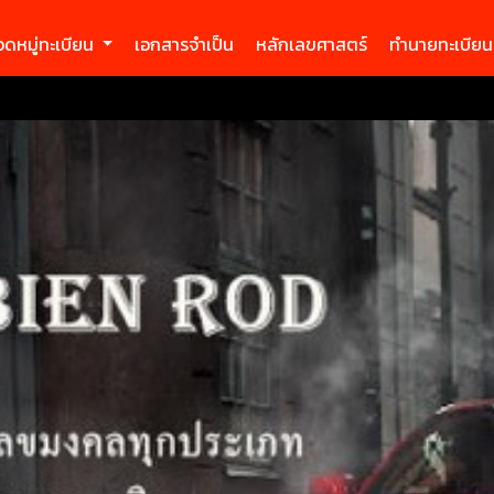
ดหมู่ทะเบียน
เอกสารจำเป็น
หลักเลขศาสตร์
ทำนายทะเบียน