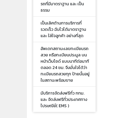
รถที่มีมาตราฐาน และ เป็น
ธรรม
เป็นเลิศด้านการบริการที่
รวดเร็ว ฉับไวได้มาตราฐาน
และ ใส่ใจลูกค้า อย่างที่สุด
อัพเดทสถานะเลขทะเบียนรถ
สวย หรือทะเบียนประมูล บน
หน้าเว็บไซด์ แบบนาทีต่อนาที
ตลอด 24 ชม. จึงมั่นใจได้ว่า
ทะเบียนรถสวยทุก ป้ายนั้นอยู่
ในสถานะพร้อมขาย
มีบริการจัดส่งฟรีทั่ว กทม.
และ จัดส่งฟรีทั่วประเทศทาง
ไปรษณีย์( EMS )